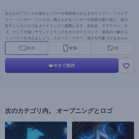
あなたのブランドの強さとパワーを視聴者に伝えるスウィフト・ファイア
リー・パンサー・イントロ。燃え上がるパンサーが画面を駆け抜け、炎の
粒子とともにロゴをダイナミックに披露します。会社名、タグライン、ロ
ゴ、そして力強いサウンドトラックをカスタマイズして、最初の一瞬から
インパクトを与えましょう。スピード、パワー、強さを印象づけるエネル
ギッシュなイントロを求めるブランドに最適です。今すぐ作成して、ブラ
16:9
9:16
1:1
ンドの存在感を高めましょう！
今すぐ制作
次のカテゴリ内。
オープニングとロゴ