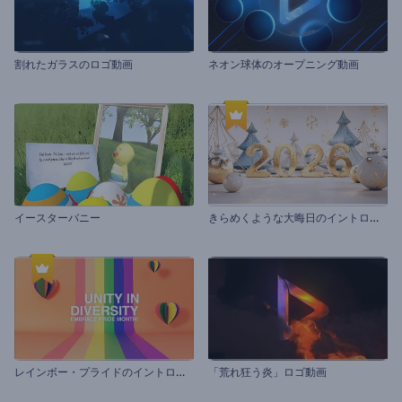
割れたガラスのロゴ動画
ネオン球体のオープニング動画
き
らめくような大晦日のイントロ動画
イースターバニー
レ
インボー・プライドのイントロ動画
「荒れ狂う炎」ロゴ動画