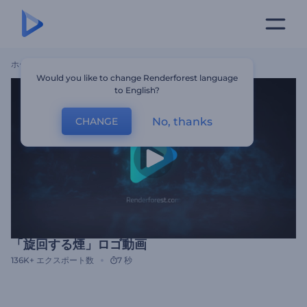
ホーム
テンプレート
「旋回する煙」ロゴ動画
Would you like to change Renderforest language
to English?
No, thanks
CHANGE
「旋回する煙」ロゴ動画
136K+
エクスポート数
7 秒