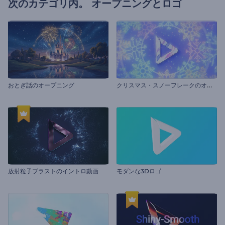
次のカテゴリ内。
オープニングとロゴ
ク
リスマス・スノーフレークのオープニング動画
おとぎ話のオープニング
放射粒子ブラストのイントロ動画
モダンな3Dロゴ