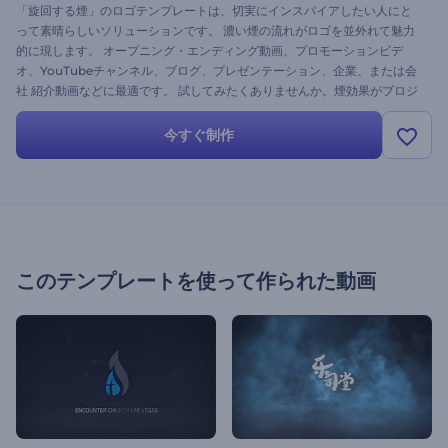
「旋回する煙」のロゴテンプレートは、切実にインスパイアしたい人にと
って素晴らしいソリューションです。 濃い煙の流れがロゴを並外れて魅力
的に現します。 オープニング・エンディング動画、プロモーションビデ
オ、YouTubeチャンネル、ブログ、プレゼンテーション、企業、または会
社 紹介動画などに最適です。 試してみたくありませんか。煙効果がプロジ
ェクトに独特の外観をします。ロゴをアップロードし、テキストを調整
し、音楽を加え、今すぐ素晴らしい動画プロジェクトを手に入れましょ
今すぐ制作
う。
このテンプレートを使って作られた動画