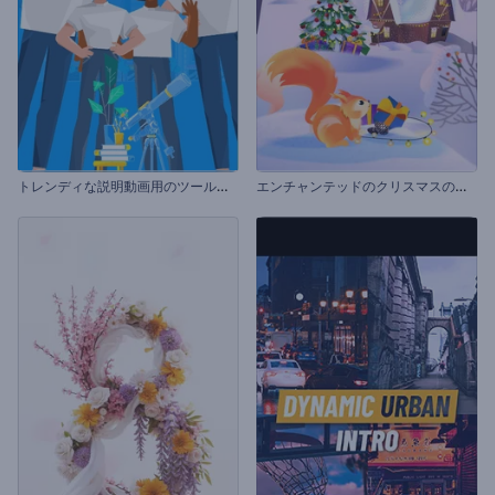
ト
レンディな説明動画用のツールキット
エ
ンチャンテッドのクリスマスのイントロ動画