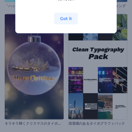
「
ハッピーイースター」リールセット
3DチアフルXmasのグリーティング
Got it
キ
ラキラ輝くクリスマスのタイポグラフィ
清潔感のあるタイポグラフィパック