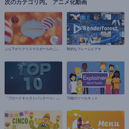
次のカテゴリ内。
アニメ化動画
ぶ
ら下がりクリスマスボールのご挨拶動画
動的なフレームビデオ
「
ブロードキャストパッケージ」トップ10
万能のツールキット