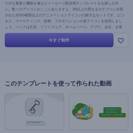
十分な要素と機能を備えたメッセージ配信用テンプレートをお探しの方
へ。数々のアイコンがここにありますよ。30以上の異なるカテゴリに分類
された2000種類以上のアニメーションアイコンの膨大なセットです。ビジ
ネス、マーケティング、財務、プロモーションの各アイコンを使用しまし
ょう。パックは広告、ソフトウェア、ホームページ、アプリ、会社、企業
のプロジェクト、個人的な動画などに最適です。整理されたライブラリを
見て、必要に応じてストーリーを構築しましょう。 今すぐユニークなプロ
今すぐ制作
ジェクトを作成しましょう。
このテンプレートを使って作られた動画