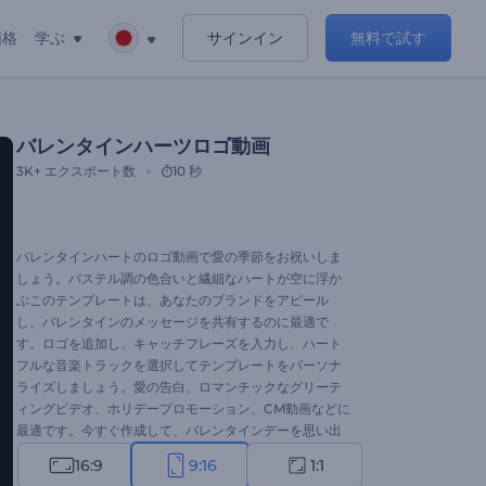
価格
学ぶ
サインイン
無料で試す
バレンタインハーツロゴ動画
3K+
エクスポート数
10 秒
バレンタインハートのロゴ動画で愛の季節をお祝いしま
しょう。パステル調の色合いと繊細なハートが空に浮か
ぶこのテンプレートは、あなたのブランドをアピール
し、バレンタインのメッセージを共有するのに最適で
す。ロゴを追加し、キャッチフレーズを入力し、ハート
フルな音楽トラックを選択してテンプレートをパーソナ
ライズしましょう。愛の告白、ロマンチックなグリーテ
ィングビデオ、ホリデープロモーション、CM動画などに
最適です。今すぐ作成して、バレンタインデーを思い出
深いものにしましょう！
16:9
9:16
1:1