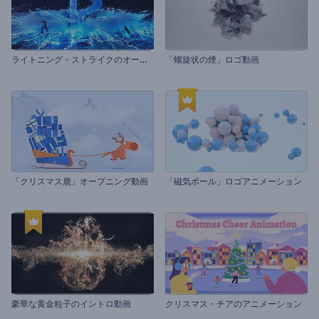
ラ
イトニング・ストライクのオープニング動画
「螺旋状の煙」ロゴ動画
「クリスマス鹿」オープニング動画
「磁気ボール」ロゴアニメーション
豪華な黄金粒子のイントロ動画
クリスマス・チアのアニメーション