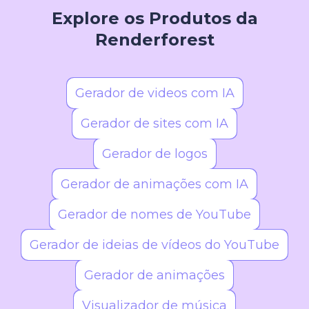
Glitch, Retrô, Pixel Art, Vetorial, Cubismo e
Explore os Produtos da
Geométrico — com novidades constantes.
Renderforest
Gerador de videos com IA
Gerador de sites com IA
Gerador de logos
Gerador de animações com IA
Gerador de nomes de YouTube
Gerador de ideias de vídeos do YouTube
Gerador de animações
Visualizador de música