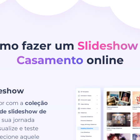
mo fazer um
Slideshow
Casamento
online
deshow
mor com a
coleção
de slideshow de
sua jornada
sualize e teste
lecione aquele