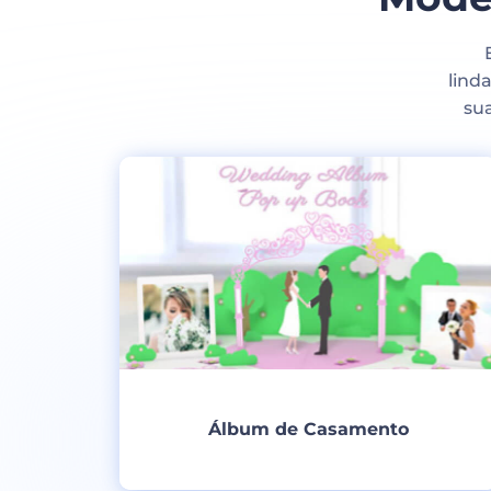
lind
su
Álbum de Casamento