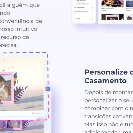
ocê alguém que
ando
conveniência de
osso intuitivo
recurso de
recisa.
Personalize 
Casamento
Depois de montar 
personalizar o seu 
combinar com o t
transições cativa
Mas isso não é tu
adicionando uma