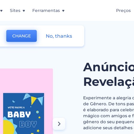
Sites
Ferramentas
Preços
No, thanks
CHANGE
dos de Revelação de Gênero
Anúncio
Revelaç
Experimente a alegria 
de Gênero. De tons pas
é elaborado para celeb
mágico com amigos e f
gênero do seu pequeno
adicione seus detalhes