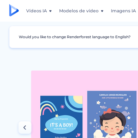
Vídeos IA
Modelos de vídeo
Imagens IA
Would you like to change Renderforest language to English?
Design Gráfico
Anúncios
Anúncios Colori