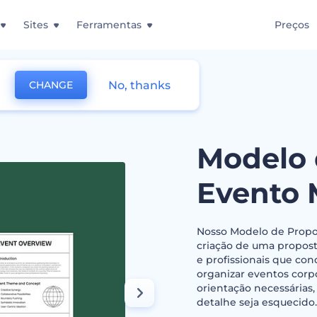
Sites
Ferramentas
Preços
No, thanks
CHANGE
sta de Evento Multifuncional
Modelo 
Evento 
Nosso Modelo de Propos
criação de uma propost
e profissionais que con
organizar eventos corpo
orientação necessária
detalhe seja esquecid