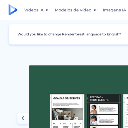
Vídeos IA
Modelos de vídeo
Imagens IA
Would you like to change Renderforest language to English?
Design Gráfico
Proposta
Modelo de Propo