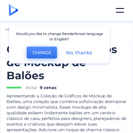
Mockups
Produtos
Mockup de Balão
Would you like to change Renderforest language
to English?
Coleção de Gráficos
No, thanks
CHANGE
de Mockup de
Balões
Inclui
9 cenas
Apresentando a Coleção de Gráficos de Mockup de
Balões, uma coleção que combina sofisticação atemporal
com design minimalista. Esses mockups de alta
qualidade exibem lindamente balões em um cenário
clássico de casa, perfeitos para designers, planejadores de
eventos e criativos que desejam elevar suas
apresentações. Adicione um toque de charme clássico