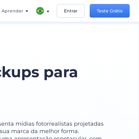
Aprender
Entrar
Teste Grátis
kups para
nta mídias fotorrealistas projetadas
r sua marca da melhor forma.
uma apresentação espetacular. com