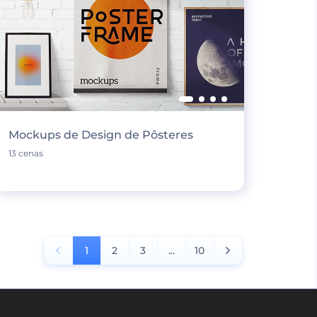
Mockups de Design de Pôsteres
13 cenas
1
2
3
...
10