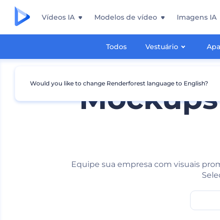
Vídeos IA
Modelos de vídeo
Imagens IA
Todos
Vestuário
Apa
Would you like to change Renderforest language to English?
Mockups 
Equipe sua empresa com visuais prom
Sele