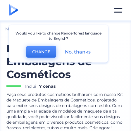
Mockups
Produtos
Mockup de Cosméticos
Would you like to change Renderforest language
to English?
Kit de Maquete de
No, thanks
CHANGE
Embalagens de
Cosméticos
Inclui
7 cenas
Faça seus produtos cosméticos brilharem com nosso Kit
de Maquete de Embalagens de Cosméticos, projetado
para exibir seus designs de embalagens com estilo. Com
uma ampla variedade de modelos de maquete de alta
qualidade, você pode visualizar facilmente seus designs
de embalagens em diversos produtos cosméticos, como
frascos, recipientes, tubos e muito mais. Crie agora!