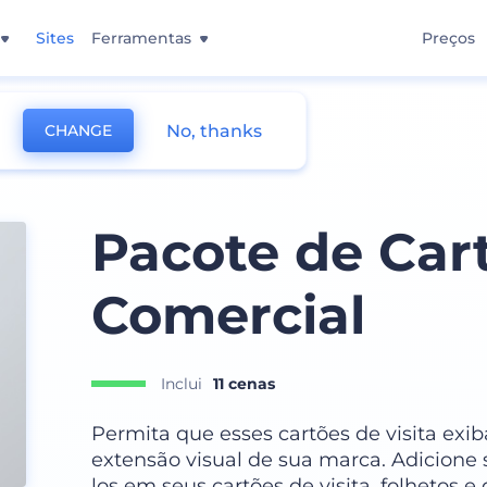
Sites
Ferramentas
Preços
No, thanks
CHANGE
Pacote de Cart
Comercial
Inclui
11 cenas
Permita que esses cartões de visita ex
extensão visual de sua marca. Adicione 
los em seus cartões de visita, folhetos 