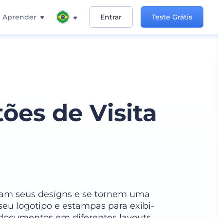
Aprender
Entrar
Teste Grátis
ões de Visita
ibam seus designs e se tornem uma
seu logotipo e estampas para exibi-
e documentos em diferentes layouts.