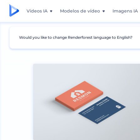
Vídeos IA
Modelos de vídeo
Imagens IA
Would you like to change Renderforest language to English?
Mockups
Impressão
Mockup de Panfleto