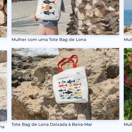
Mulher com uma Tote Bag de Lona
Mul
Tote Bag de Lona Deixada à Beira-Mar
Mul
na