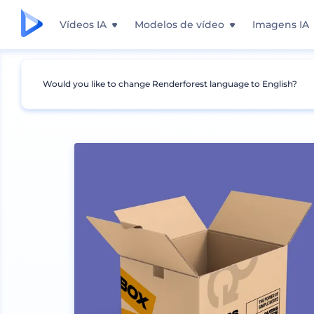
Vídeos IA
Modelos de vídeo
Imagens IA
Would you like to change Renderforest language to English?
Mockups
Embalagem
Maquete de Caixa