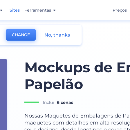
Sites
Ferramentas
Preços
No, thanks
CHANGE
Mockups de E
Papelão
Inclui
6 cenas
Nossas Maquetes de Embalagens de Pa
maquetes com detalhes em alta resoluç
seus designs, desde logotipos e cores até