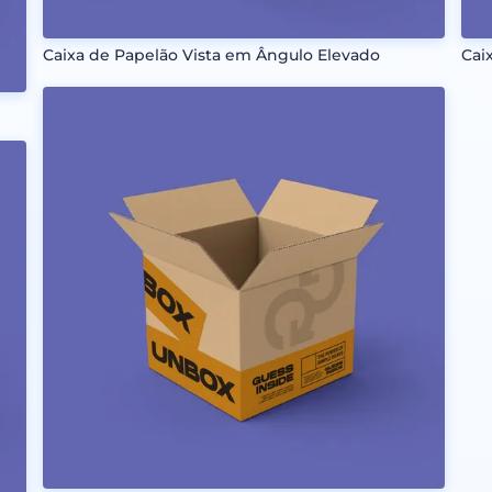
Caixa de Papelão Vista em Ângulo Elevado
Cai
o