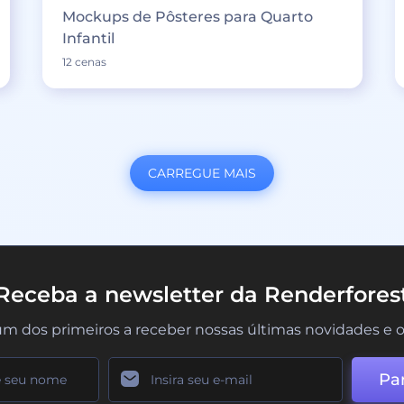
Mockups de Pôsteres para Quarto
Infantil
12 cenas
CARREGUE MAIS
Receba a newsletter da Renderfores
um dos primeiros a receber nossas últimas novidades e o
Par