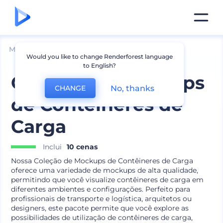
Mockups
Marca
Mockup de Transporte
Would you like to change Renderforest language
to English?
Coleção de Mockups
No, thanks
CHANGE
de Contêineres de
Carga
Inclui
10 cenas
Nossa Coleção de Mockups de Contêineres de Carga
oferece uma variedade de mockups de alta qualidade,
permitindo que você visualize contêineres de carga em
diferentes ambientes e configurações. Perfeito para
profissionais de transporte e logística, arquitetos ou
designers, este pacote permite que você explore as
possibilidades de utilização de contêineres de carga,