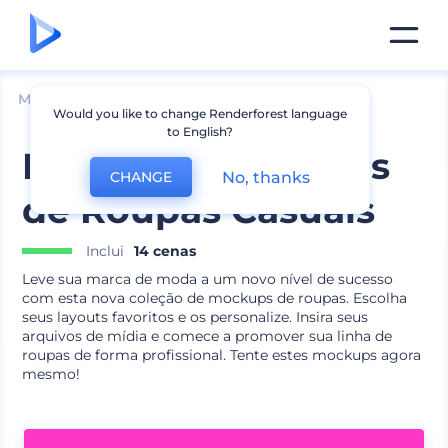
Mockups
Vestuário
Mockup de Camiseta
Would you like to change Renderforest language
to English?
Pacote para Marcas
No, thanks
CHANGE
de Roupas Casuais
Inclui
14 cenas
Leve sua marca de moda a um novo nível de sucesso
com esta nova coleção de mockups de roupas. Escolha
seus layouts favoritos e os personalize. Insira seus
arquivos de mídia e comece a promover sua linha de
roupas de forma profissional. Tente estes mockups agora
mesmo!