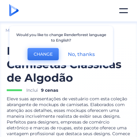
Mockups
Vestuário
Mockup de Camiseta
Would you like to change Renderforest language
to English?
Mockups de
No, thanks
CHANGE
Camisetas Clássicas
de Algodão
Inclui
9 cenas
Eleve suas apresentações de vestuário com esta coleção
abrangente de mockups de camisetas. Elaborados com
atenção aos detalhes, esses mockups oferecem uma
maneira incrivelmente realista de exibir seus designs.
Perfeitos para designers, empresas de comércio
eletrônico e marcas de roupas, este pacote oferece uma
vantagem profissional que destaca seus designs. Comece