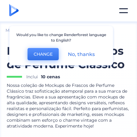
Mockups
Produtos
Mockup de Cosméticos
Would you like to change Renderforest language
to English?
Mockups de Frascos
No, thanks
CHANGE
de Perfume Clássico
Inclui
10 cenas
Nossa coleção de Mockups de Frascos de Perfume
Clássico traz sofisticação atemporal para a sua marca de
fragrâncias. Eleve a sua apresentação com mockups de
alta qualidade, apresentando designs versáteis, reflexos
realistas e personalização fácil. Perfeito para perfumistas,
designers e profissionais de marketing, esses mockups
combinam sem esforço o charme vintage com a
atratividade moderna. Experimente hoje!