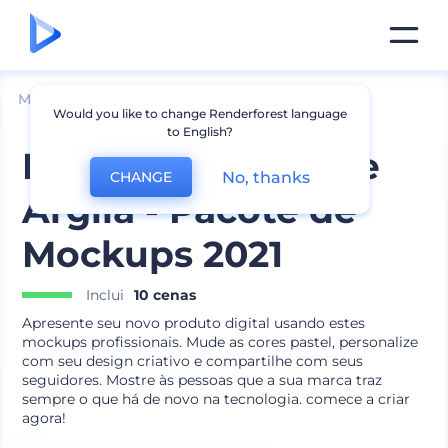
Mockups
Aparelhos
Mockup de Laptop
Would you like to change Renderforest language
to English?
MacBook Pro 16 de
No, thanks
CHANGE
Argila - Pacote de
Mockups 2021
Inclui
10 cenas
Apresente seu novo produto digital usando estes
mockups profissionais. Mude as cores pastel, personalize
com seu design criativo e compartilhe com seus
seguidores. Mostre às pessoas que a sua marca traz
sempre o que há de novo na tecnologia. comece a criar
agora!