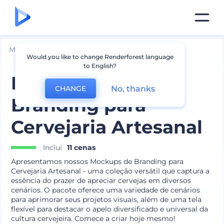
Mockups
Produtos
Mockup de Copos
Would you like to change Renderforest language
to English?
Mockups de
No, thanks
CHANGE
Branding para
Cervejaria Artesanal
Inclui
11 cenas
Apresentamos nossos Mockups de Branding para
Cervejaria Artesanal - uma coleção versátil que captura a
essência do prazer de apreciar cervejas em diversos
cenários. O pacote oferece uma variedade de cenários
para aprimorar seus projetos visuais, além de uma tela
flexível para destacar o apelo diversificado e universal da
cultura cervejeira. Comece a criar hoje mesmo!