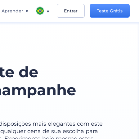
Aprender
Entrar
Teste Grátis
te de
Champanhe
disposições mais elegantes com este
 qualquer cena de sua escolha para
os. Experimente hoje mesmo estes