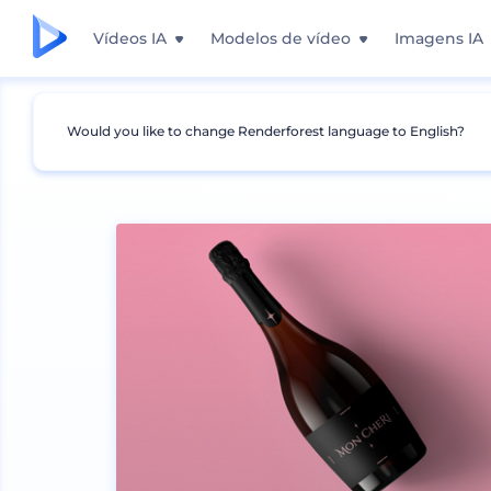
Vídeos IA
Modelos de vídeo
Imagens IA
Would you like to change Renderforest language to English?
Mockups
Embalagem
Maquete de Garrafa