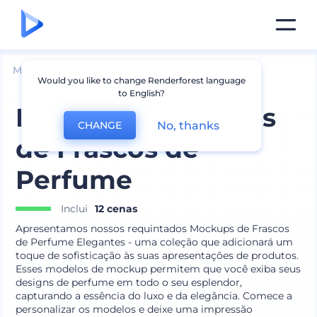
Mockups
Produtos
Mockup de Cosméticos
Would you like to change Renderforest language
to English?
Mockups Elegantes
No, thanks
CHANGE
de Frascos de
Perfume
Inclui
12 cenas
Apresentamos nossos requintados Mockups de Frascos
de Perfume Elegantes - uma coleção que adicionará um
toque de sofisticação às suas apresentações de produtos.
Esses modelos de mockup permitem que você exiba seus
designs de perfume em todo o seu esplendor,
capturando a essência do luxo e da elegância. Comece a
personalizar os modelos e deixe uma impressão