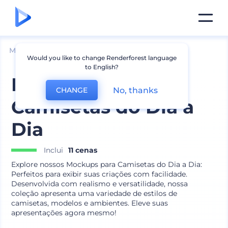
Mockups
Vestuário
Mockup de Camiseta
Would you like to change Renderforest language
to English?
Mockups para
No, thanks
CHANGE
Camisetas do Dia a
Dia
Inclui
11 cenas
Explore nossos Mockups para Camisetas do Dia a Dia:
Perfeitos para exibir suas criações com facilidade.
Desenvolvida com realismo e versatilidade, nossa
coleção apresenta uma variedade de estilos de
camisetas, modelos e ambientes. Eleve suas
apresentações agora mesmo!