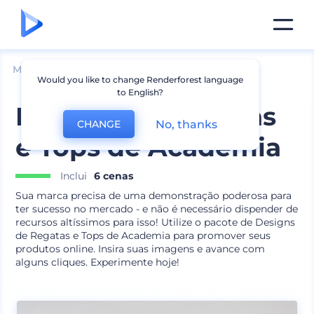
Mockups
Vestuário
Mockup de Regata
Would you like to change Renderforest language
to English?
Designs de Regatas
No, thanks
CHANGE
e Tops de Academia
Inclui
6 cenas
Sua marca precisa de uma demonstração poderosa para
ter sucesso no mercado - e não é necessário dispender de
recursos altíssimos para isso! Utilize o pacote de Designs
de Regatas e Tops de Academia para promover seus
produtos online. Insira suas imagens e avance com
alguns cliques. Experimente hoje!