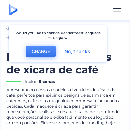
Mockups
Embalagem
Would you like to change Renderforest language
Maquete de Saquinho de Café e Chá
to English?
No, thanks
CHANGE
Modelos divertidos
de xícara de café
Inclui
5 cenas
Apresentando nossos modelos divertidos de xícara de
café: perfeitos para exibir os designs de sua marca em
cafeterias, cafeterias ou qualquer empresa relacionada a
bebidas. Cada maquete é criada para garantir
representações realistas e de alta qualidade, permitindo
que você personalize e exiba facilmente seu logotipo,
arte ou padrões. Eleve seus projetos de branding hoje!