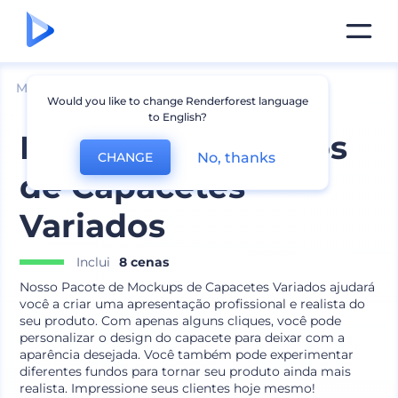
Mockups
Vestuário
Mockup de Chapéu
Would you like to change Renderforest language
to English?
Pacote de Mockups
No, thanks
CHANGE
de Capacetes
Variados
Inclui
8 cenas
Nosso Pacote de Mockups de Capacetes Variados ajudará
você a criar uma apresentação profissional e realista do
seu produto. Com apenas alguns cliques, você pode
personalizar o design do capacete para deixar com a
aparência desejada. Você também pode experimentar
diferentes fundos para tornar seu produto ainda mais
realista. Impressione seus clientes hoje mesmo!