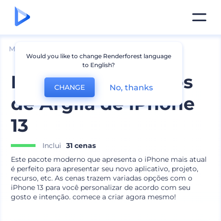
Mockups
Aparelhos
Mockup de iPhone
Would you like to change Renderforest language
to English?
Pacote de Mockups
No, thanks
CHANGE
de Argila de iPhone
13
Inclui
31 cenas
Este pacote moderno que apresenta o iPhone mais atual
é perfeito para apresentar seu novo aplicativo, projeto,
recurso, etc. As cenas trazem variadas opções com o
iPhone 13 para você personalizar de acordo com seu
gosto e intenção. comece a criar agora mesmo!