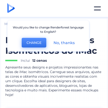
Mockups
Aparelhos
Mockup de Desktop
Would you like to change Renderforest language
to English?
Pacote de Mockups
No, thanks
CHANGE
Isométricos do iMac
Inclui
12 cenas
Apresente seus designs e projetos impressionantes nas
telas de iMac isométricos. Carregue seus arquivos, ajuste
as cores e obtenha visuais incrivelmente realistas com
um clique. Escolha ideal para designers de sites,
desenvolvedores de aplicativos, blogueiros, lojas de
tecnologia e muito mais. Experimente essaes mockups
hoje!