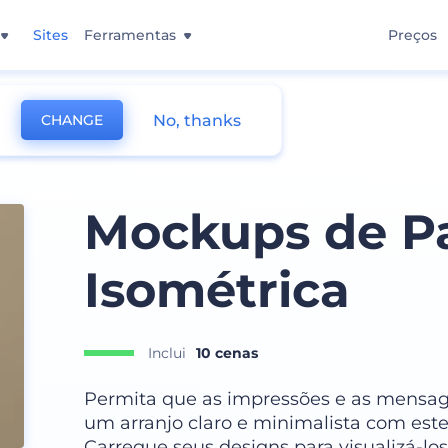
Sites
Ferramentas
Preços
No, thanks
CHANGE
Mockups de Pa
Isométrica
Inclui
10 cenas
Permita que as impressões e as mensa
um arranjo claro e minimalista com est
Carregue seus designs para visualizá-los