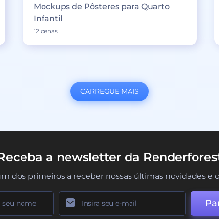
Mockups de Pôsteres para Quarto
Infantil
12 cenas
CARREGUE MAIS
Receba a newsletter da Renderfores
um dos primeiros a receber nossas últimas novidades e o
Par