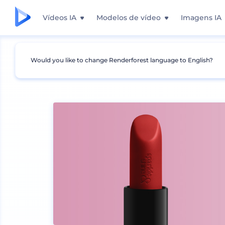
Vídeos IA
Modelos de vídeo
Imagens IA
Would you like to change Renderforest language to English?
Mockups
Produtos
Mockup de Cosméticos