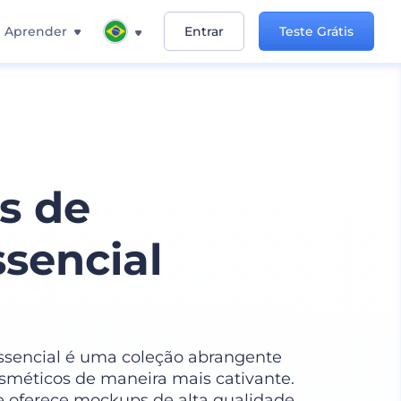
Aprender
Entrar
Teste Grátis
s de
sencial
sencial é uma coleção abrangente
osméticos de maneira mais cativante.
e oferece mockups de alta qualidade,