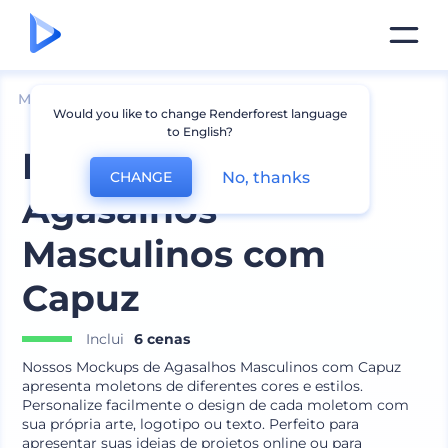
Mockups
Vestuário
Mockup de Agasalho
Would you like to change Renderforest language
to English?
Mockups de
No, thanks
CHANGE
Agasalhos
Masculinos com
Capuz
Inclui
6 cenas
Nossos Mockups de Agasalhos Masculinos com Capuz
apresenta moletons de diferentes cores e estilos.
Personalize facilmente o design de cada moletom com
sua própria arte, logotipo ou texto. Perfeito para
apresentar suas ideias de projetos online ou para