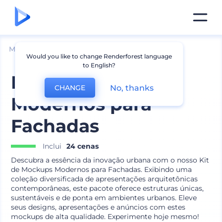
Mockups
Marca
Mockup de Logotipo
Would you like to change Renderforest language
to English?
Kit de Mockups
No, thanks
CHANGE
Modernos para
Fachadas
Inclui
24 cenas
Descubra a essência da inovação urbana com o nosso Kit
de Mockups Modernos para Fachadas. Exibindo uma
coleção diversificada de apresentações arquitetônicas
contemporâneas, este pacote oferece estruturas únicas,
sustentáveis e de ponta em ambientes urbanos. Eleve
seus designs, apresentações e anúncios com estes
mockups de alta qualidade. Experimente hoje mesmo!