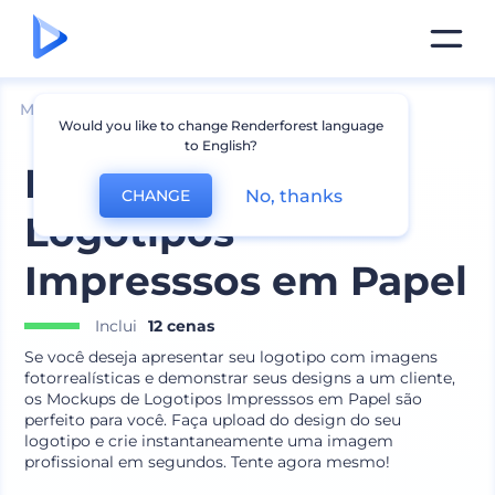
Mockups
Marca
Mockup de Logotipo
Would you like to change Renderforest language
to English?
Mockups de
No, thanks
CHANGE
Logotipos
Impresssos em Papel
Inclui
12 cenas
Se você deseja apresentar seu logotipo com imagens
fotorrealísticas e demonstrar seus designs a um cliente,
os Mockups de Logotipos Impresssos em Papel são
perfeito para você. Faça upload do design do seu
logotipo e crie instantaneamente uma imagem
profissional em segundos. Tente agora mesmo!