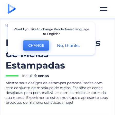
Mockups
Vestuário
Mockup de Meias
Would you like to change Renderforest language
to English?
Pacote de Mockups
No, thanks
CHANGE
de Meias
Estampadas
Inclui
9 cenas
Mostre seus designs de estampas personalizadas com
este conjunto de mockups de meias. Escolha as cenas
desejadas para personalizá-las com as mídias e cores da
sua marca. Experimente estes mockups e apresente seus
produtos de maneira sofisticada hoje!