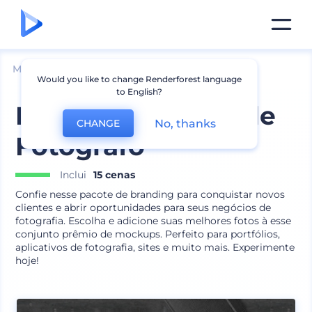
Mockups
Aparelhos
Mockup de Laptop
Would you like to change Renderforest language
to English?
Pacote Branding de
No, thanks
CHANGE
Fotógrafo
Inclui
15 cenas
Confie nesse pacote de branding para conquistar novos
clientes e abrir oportunidades para seus negócios de
fotografia. Escolha e adicione suas melhores fotos à esse
conjunto prêmio de mockups. Perfeito para portfólios,
aplicativos de fotografia, sites e muito mais. Experimente
hoje!