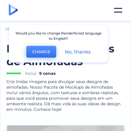
Mockups
Interior
Mockup de Travesseiro
Would you like to change Renderforest language
to English?
Pacote de Mockups
No, thanks
CHANGE
de Almofadas
Inclui
9 cenas
Crie lindas imagens para divulgar seus designs de
almofadas. Nosso Pacote de Mockups de Almofadas
inclui vários ângulos, com texturas e sombras realistas,
para que você possa promover seus designs em um
ambiente realista. Dê mais vida às suas ideias de design
em minutos. Comece hoje!