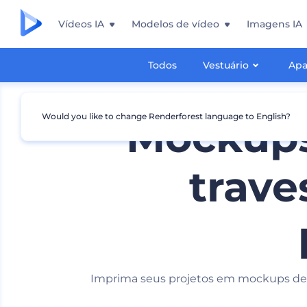
Vídeos IA
Modelos de vídeo
Imagens IA
Todos
Vestuário
Apa
Would you like to change Renderforest language to English?
Mockups
trave
Imprima seus projetos em mockups de 