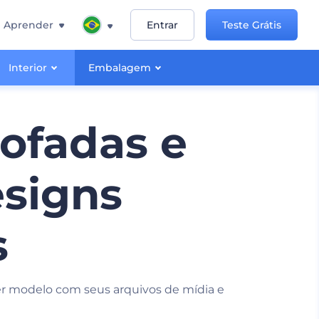
Aprender
Entrar
Teste Grátis
Interior
Embalagem
ofadas e
esigns
s
r modelo com seus arquivos de mídia e