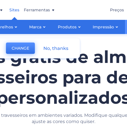
Sites
Ferramentas
Preços
relhos
Marca
Produtos
Impressão
No, thanks
CHANGE
 grátis de alm
sseiros para d
personalizado
travesseiros em ambientes variados. Modifique qualque
ajuste as cores como quiser.