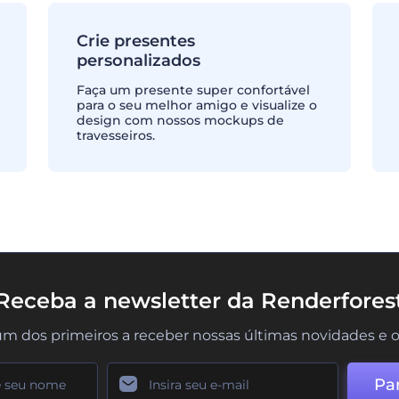
Crie presentes
personalizados
Faça um presente super confortável
para o seu melhor amigo e visualize o
design com nossos mockups de
travesseiros.
Receba a newsletter da Renderfores
um dos primeiros a receber nossas últimas novidades e o
Par