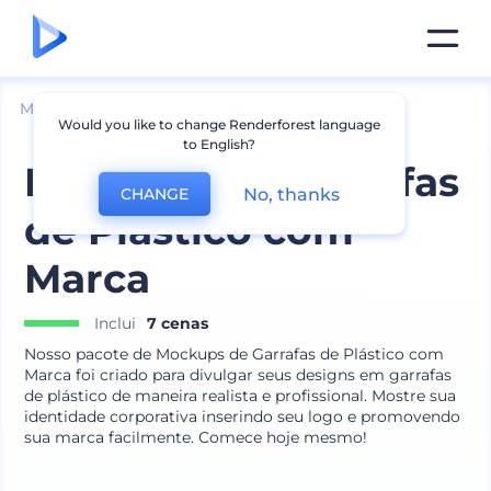
Mockups
Embalagem
Maquete de Garrafa
Would you like to change Renderforest language
to English?
Mockups de Garrafas
No, thanks
CHANGE
de Plástico com
Marca
Inclui
7 cenas
Nosso pacote de Mockups de Garrafas de Plástico com
Marca foi criado para divulgar seus designs em garrafas
de plástico de maneira realista e profissional. Mostre sua
identidade corporativa inserindo seu logo e promovendo
sua marca facilmente. Comece hoje mesmo!