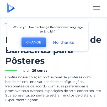
Mockups
Marca
Mockups de Pôster
Would you like to change Renderforest language
to English?
Mockups Variados de
No, thanks
CHANGE
Bandeiras para
Pôsteres
Inclui
26 cenas
Confira nossa coleção profissional de pôsteres com
bandeiras em uma variedade de configurações.
Personalize-os de acordo com suas preferências e
promova seus eventos, exposições de arte, concertos, etc.
Sua apresentação perfeita está a minutos de distância.
Experimente agora!