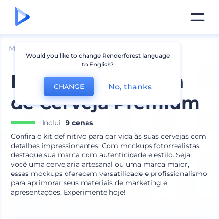
Mockups
Produtos
Mockup de Copos
Would you like to change Renderforest language
to English?
Mockups de Marca
No, thanks
CHANGE
de Cerveja Premium
Inclui
9 cenas
Confira o kit definitivo para dar vida às suas cervejas com
detalhes impressionantes. Com mockups fotorrealistas,
destaque sua marca com autenticidade e estilo. Seja
você uma cervejaria artesanal ou uma marca maior,
esses mockups oferecem versatilidade e profissionalismo
para aprimorar seus materiais de marketing e
apresentações. Experimente hoje!