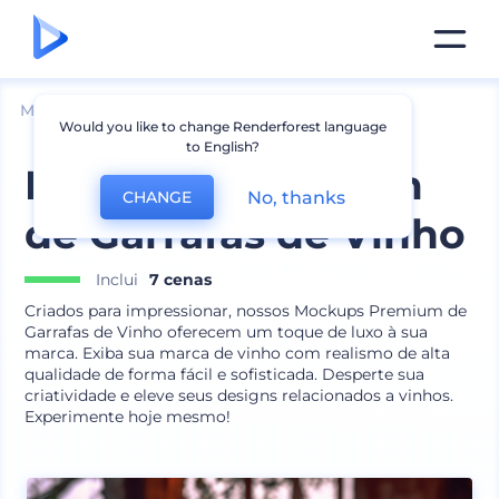
Mockups
Embalagem
Maquete de Garrafa
Would you like to change Renderforest language
to English?
Mockups Premium
No, thanks
CHANGE
de Garrafas de Vinho
Inclui
7 cenas
Criados para impressionar, nossos Mockups Premium de
Garrafas de Vinho oferecem um toque de luxo à sua
marca. Exiba sua marca de vinho com realismo de alta
qualidade de forma fácil e sofisticada. Desperte sua
criatividade e eleve seus designs relacionados a vinhos.
Experimente hoje mesmo!