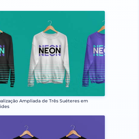
ualização Ampliada de Três Suéteres em
ides