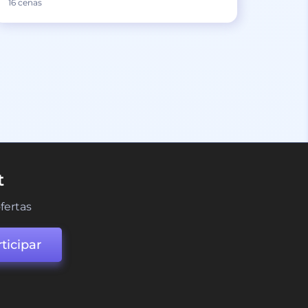
16 cenas
t
fertas
ticipar