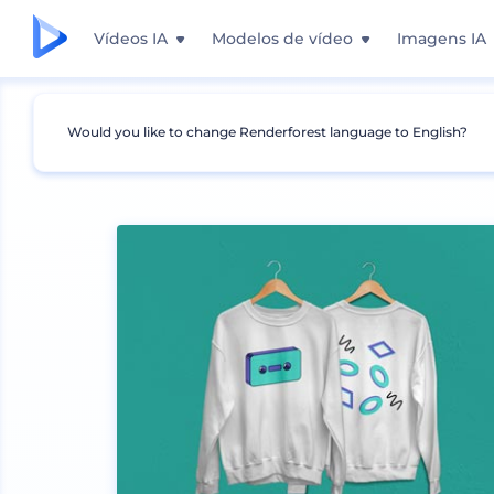
Vídeos IA
Modelos de vídeo
Imagens IA
Would you like to change Renderforest language to English?
Mockups
Vestuário
Mockup de Agasalho