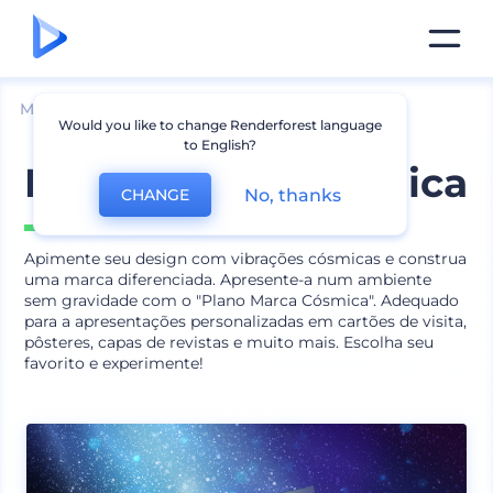
Mockups
Marca
Mockups de Pôster
Would you like to change Renderforest language
to English?
Plano marca cósmica
No, thanks
CHANGE
Inclui
14 cenas
Apimente seu design com vibrações cósmicas e construa
uma marca diferenciada. Apresente-a num ambiente
sem gravidade com o "Plano Marca Cósmica". Adequado
para a apresentações personalizadas em cartões de visita,
pôsteres, capas de revistas e muito mais. Escolha seu
favorito e experimente!