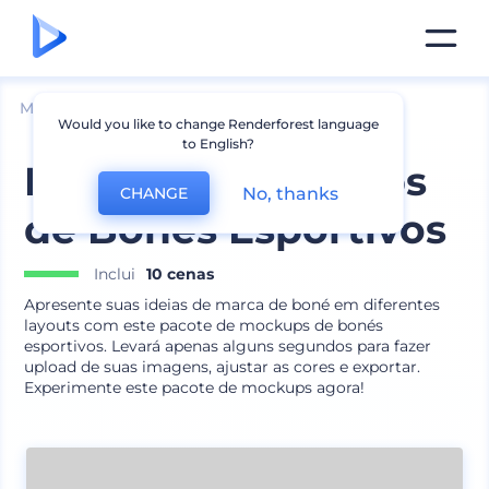
Mockups
Vestuário
Mockup de Chapéu
Would you like to change Renderforest language
to English?
Pacote de Mockups
No, thanks
CHANGE
de Bonés Esportivos
Inclui
10 cenas
Apresente suas ideias de marca de boné em diferentes
layouts com este pacote de mockups de bonés
esportivos. Levará apenas alguns segundos para fazer
upload de suas imagens, ajustar as cores e exportar.
Experimente este pacote de mockups agora!