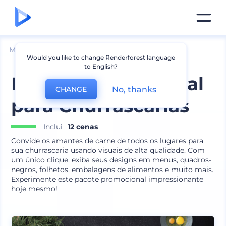
Mockups
Marca
Mockup de Menu
Would you like to change Renderforest language
to English?
Pacote Promocional
No, thanks
CHANGE
para Churrascarias
Inclui
12 cenas
Convide os amantes de carne de todos os lugares para
sua churrascaria usando visuais de alta qualidade. Com
um único clique, exiba seus designs em menus, quadros-
negros, folhetos, embalagens de alimentos e muito mais.
Experimente este pacote promocional impressionante
hoje mesmo!