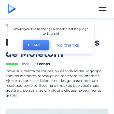
Mockups
Vestuário
Mockup de Agasalho
Would you like to change Renderforest language
to English?
Pacote de Mockups
No, thanks
CHANGE
de Moletom
Inclui
10 cenas
Inove sua marca de roupas ou dê vida ao seu logotipo
com os melhores mockups de moletom da internet!
Ajuste as cores e adicione seu design para obter um
resultado perfeito. Escolha o mockup que você mais
gosta e o personalize em alguns cliques. Experimente
grátis!