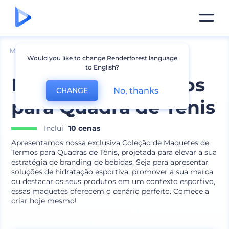
Mockups
Embalagem
Maquete de Garrafa
Would you like to change Renderforest language
to English?
Mockups de Termos
No, thanks
CHANGE
para Quadra de Tênis
Inclui
10 cenas
Apresentamos nossa exclusiva Coleção de Maquetes de
Termos para Quadras de Tênis, projetada para elevar a sua
estratégia de branding de bebidas. Seja para apresentar
soluções de hidratação esportiva, promover a sua marca
ou destacar os seus produtos em um contexto esportivo,
essas maquetes oferecem o cenário perfeito. Comece a
criar hoje mesmo!